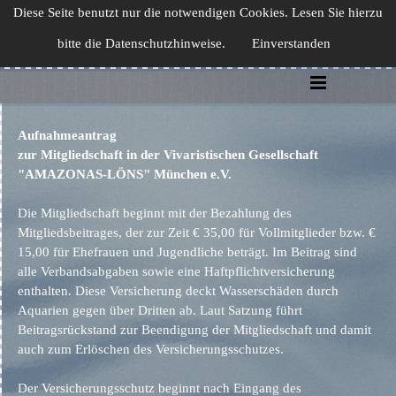
Diese Seite benutzt nur die notwendigen Cookies. Lesen Sie hierzu
Vivaristische Gesellschaft
bitte die Datenschutzhinweise.
München e.V.
Einverstanden
Aufnahmeantrag
zur Mitgliedschaft in der Vivaristischen Gesellschaft
"AMAZONAS-LÖNS" München e.V.
Die Mitgliedschaft beginnt mit der Bezahlung des
Mitgliedsbeitrages, der zur Zeit € 35,00 für Vollmitglieder bzw. €
15,00 für Ehefrauen und Jugendliche beträgt. Im Beitrag sind
alle Verbandsabgaben sowie eine Haftpflichtversicherung
enthalten. Diese Versicherung deckt Wasserschäden durch
Aquarien gegen über Dritten ab. Laut Satzung führt
Beitragsrückstand zur Beendigung der Mitgliedschaft und damit
auch zum Erlöschen des Versicherungsschutzes.
Der Versicherungsschutz beginnt nach Eingang des